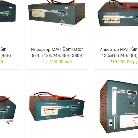
Sin-
Инвертор МАП Dominator
Инвертор МАП-Sin-
 (48В)
9кВт (12В/24В/48В) 380В
13,5кВт (24В/48В
уб.
212,700.00 руб.
219,900.00 ру