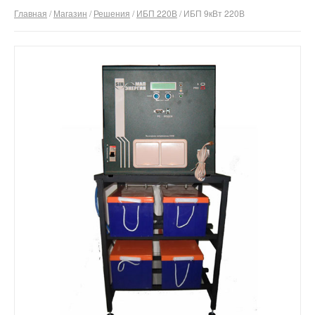
Главная
/
Магазин
/
Решения
/
ИБП 220В
/ ИБП 9кВт 220В
О компании
Отзывы
Контакты