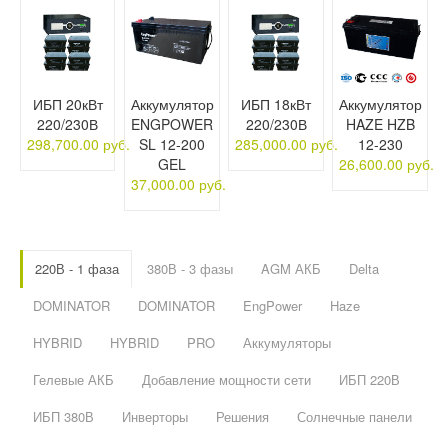
ИБП 20кВт
Аккумулятор
ИБП 18кВт
Аккумулятор
220/230В
ENGPOWER
220/230В
HAZE HZB
298,700.00 руб.
SL 12-200
285,000.00 руб.
12-230
GEL
26,600.00 руб.
37,000.00 руб.
220В - 1 фаза
380В - 3 фазы
AGM АКБ
Delta
DOMINATOR
DOMINATOR
EngPower
Haze
HYBRID
HYBRID
PRO
Аккумуляторы
Гелевые АКБ
Добавление мощности сети
ИБП 220В
ИБП 380В
Инверторы
Решения
Солнечные панели