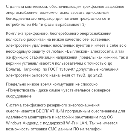
С данным комплексом, обеспечивающим трёхфазное аварийное
энергоснабжение, возможно, использовать однофазный
бензодизельгазогенератор для питания трёхфазной сети
потребителей (Из 1й фазы вырабатывает 3)
Комплект трёхфазного, бесперебойного энергоснабжения
полностью рассчитан на низкое качество отечественных
электросетей удалённых населённых пунктов и имеет в себе всю
необходимую защиту от любых «Выплесков» электросети, а так
же функцию стабилизации напряжения (пределы как нижний, так и
верхний устанавливаются пользователем с точностью до
Вольта). Например, по ГОСТ 13109-97 допустимые колебания
электросетей бытового назначения от 198В. до 242В.
Предельно низкое время коммутации не способно
«Почувствовать» даже самое чувствительное серверное
оборудование.
Система трёхфазного резервного энергоснабжения
обеспечивается БЕСПЛАТНЫМ программным обеспечением для
удалённого мониторинга и настройки работающим под OC
Windows Андроид с поддержкой Wi-Fi и LAN. Так же имеется
возможность отправки СМС данным ПО на телефон