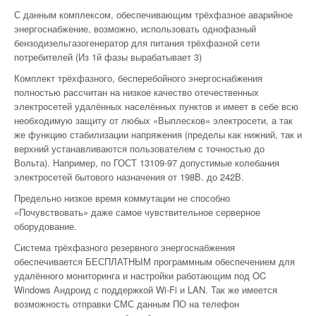
С данным комплексом, обеспечивающим трёхфазное аварийное
энергоснабжение, возможно, использовать однофазный
бензодизельгазогенератор для питания трёхфазной сети
потребителей (Из 1й фазы вырабатывает 3)
Комплект трёхфазного, бесперебойного энергоснабжения
полностью рассчитан на низкое качество отечественных
электросетей удалённых населённых пунктов и имеет в себе всю
необходимую защиту от любых «Выплесков» электросети, а так
же функцию стабилизации напряжения (пределы как нижний, так и
верхний устанавливаются пользователем с точностью до
Вольта). Например, по ГОСТ 13109-97 допустимые колебания
электросетей бытового назначения от 198В. до 242В.
Предельно низкое время коммутации не способно
«Почувствовать» даже самое чувствительное серверное
оборудование.
Система трёхфазного резервного энергоснабжения
обеспечивается БЕСПЛАТНЫМ программным обеспечением для
удалённого мониторинга и настройки работающим под OC
Windows Андроид с поддержкой Wi-Fi и LAN. Так же имеется
возможность отправки СМС данным ПО на телефон