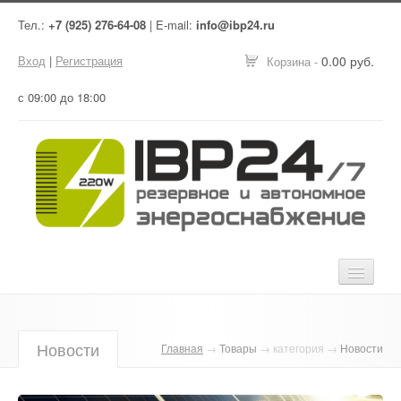
Тел.:
+7 (925) 276-64-08
| E-mail:
info@ibp24.ru
Вход
|
Регистрация
0.00 руб.
Корзина -
с 09:00 до 18:00
Главная
Новости
Главная
→
Товары
→ категория →
Новости
Оборудование
Услуги