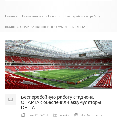
О компании
Главная
→
Все категории
→
Новости
→
Бесперебойную работу
Отзывы
стадиона СПАРТАК обеспечили аккумуляторы DELTA
Контакты
Бесперебойную работу стадиона
СПАРТАК обеспечили аккумуляторы
DELTA
Ноя 25, 2014
admin
No Comments