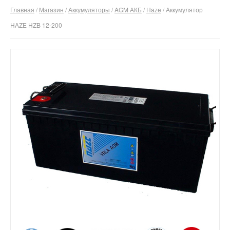
Главная
/
Магазин
/
Аккумуляторы
/
AGM АКБ
/
Haze
/ Аккумулятор
О компании
HAZE HZB 12-200
Отзывы
Контакты