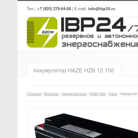
Тел.:
+7 (925) 276-64-08
| E-mail:
info@ibp24.ru
Аккумулятор HAZE HZB 12-150
Главная
/
Магазин
/
Аккумуляторы
/
AGM АКБ
/
Haze
/ Аккумуля