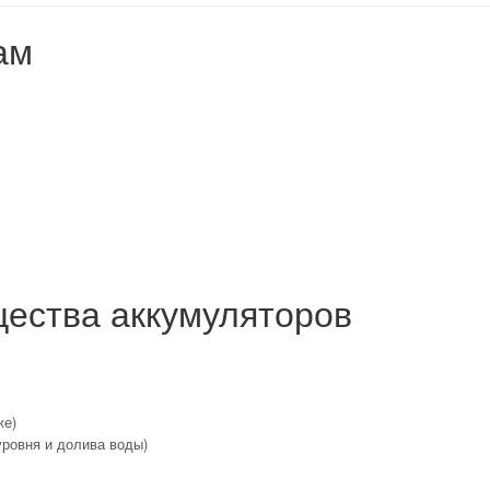
ам
ества аккумуляторов
же)
уровня и долива воды)