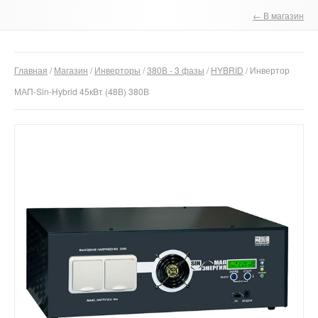
← В магазин
О компании
Отзывы
Главная
/
Магазин
/
Инверторы
/
380В - 3 фазы
/
HYBRID
/ Инвертор
Контакты
МАП-Sin-Hybrid 45кВт (48В) 380В