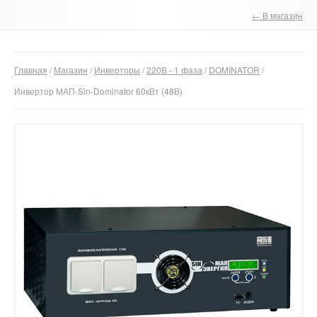
← В магазин
О компании
Отзывы
Главная
/
Магазин
/
Инверторы
/
220В - 1 фаза
/
DOMINATOR
/
Контакты
Инвертор МАП-Sin-Dominator 60кВт (48В)