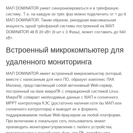
МАП DOMINATOR умеет синхронизироваться и в трёхфазную
систему. Т.е. на каждую из трёх фаз можно подключить от 1 до 9
МАП DOMINATOR. Таким образом, рекордная максимальная
мощность одной трёхфазной системы построенной на МАП
DOMINATOR 48 В 20 кВт (9 шт х 3 Фазы), может составить до 540
кВт.
Встроенный микрокомпьютер для
удаленного мониторинга
МАП DOMINATOR имеет встроенный микрокомпьютер (который,
вместе с написанным для него ПО, образует комплекс ПАК
Малина), представляющий собой автономный Web-сервер,
построенный на базе микроПК с операционной системой Linux.
МикроПК собирает необходимые данные с МАП и солнечного
MPPT контроллера КЭС (достаточно наличия хотя бы МАП или
солнечного контроллера) и выводит их в формате,
поддерживаемом любым Web-браузером на любой платформе.
При включении в локальную сеть пользователь может
производить мониторинг/управление с любого устройства,
подключенного к данной сети, будь это ПК, телефон или