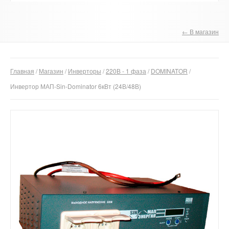
О компании
← В магазин
Отзывы
Контакты
Главная
/
Магазин
/
Инверторы
/
220В - 1 фаза
/
DOMINATOR
/
Инвертор МАП-Sin-Dominator 6кВт (24В/48В)