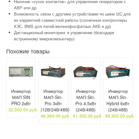
Наличие «сухих контактов» для управления генератором с
АВР или др.
Возможность связи с другими устройствами по шине I2C для
их корректной совместной работы (солнечные контроллеры
КЭС, BMS для литий-железофосфатных АКБ и др)
Дистанционный мониторинг и управление (благодаря
встроенному микрокомпьютеру)
Похожие товары
Инвертор
Инвертор
Инвертор
Инвертор
МАП SIN
МАП-Sin-
МАП-Sin-
МАП-Sin-
PRO 2кВт
Pro 3кВт
Pro 4,5кВт
Hybrid 6кВт
32,500.00 руб.
(12В/24В/48В)
(24В/48В)
(24В/48В)
46,900.00 руб.
61,300.00 руб.
89,900.00 руб.