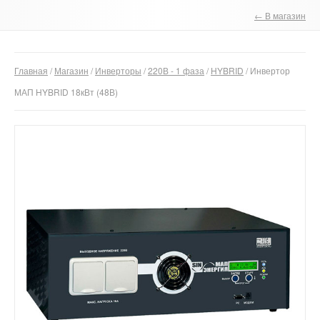
← В магазин
О компании
Отзывы
Главная
/
Магазин
/
Инверторы
/
220В - 1 фаза
/
HYBRID
/ Инвертор
Контакты
МАП HYBRID 18кВт (48В)