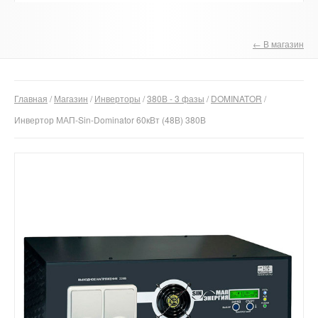
О компании
← В магазин
Отзывы
Контакты
Главная
/
Магазин
/
Инверторы
/
380В - 3 фазы
/
DOMINATOR
/
Инвертор МАП-Sin-Dominator 60кВт (48В) 380В