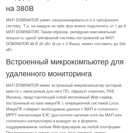
на 380В
МАП DOMINATOR умеет синхронизироваться и в трёхфазную
систему. Т.е. на каждую из трёх фаз можно подключить от 1 до 9
МАП DOMINATOR. Таким образом, рекордная максимальная
мощность одной трёхфазной системы построенной на МАП
DOMINATOR 48 В 20 кВт (9 шт х 3 Фазы), может составить до 540
кВт.
Встроенный микрокомпьютер для
удаленного мониторинга
МАП DOMINATOR имеет встроенный микрокомпьютер (который,
вместе с написанным для него ПО, образует комплекс ПАК
Малина), представляющий собой автономный Web-сервер,
построенный на базе микроПК с операционной системой Linux.
МикроПК собирает необходимые данные с МАП и солнечного
MPPT контроллера КЭС (достаточно наличия хотя бы МАП или
солнечного контроллера) и выводит их в формате,
поддерживаемом любым Web-браузером на любой платформе.
При включении в локальную сеть пользователь может