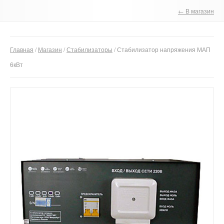
← В магазин
О компании
Отзывы
Главная
/
Магазин
/
Стабилизаторы
/ Стабилизатор напряжения МАП
Контакты
6кВт