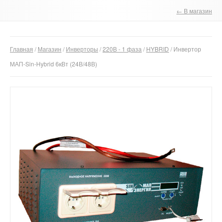
← В магазин
О компании
Отзывы
Главная
/
Магазин
/
Инверторы
/
220В - 1 фаза
/
HYBRID
/ Инвертор
Контакты
МАП-Sin-Hybrid 6кВт (24В/48В)