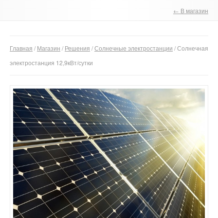
← В магазин
О компании
Отзывы
Главная
/
Магазин
/
Решения
/
Солнечные электростанции
/ Солнечная
Контакты
электростанция 12,9кВт/сутки