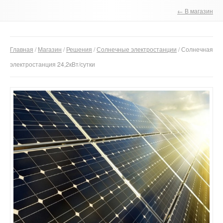
← В магазин
О компании
Отзывы
Главная
/
Магазин
/
Решения
/
Солнечные электростанции
/ Солнечная
Контакты
электростанция 24,2кВт/сутки