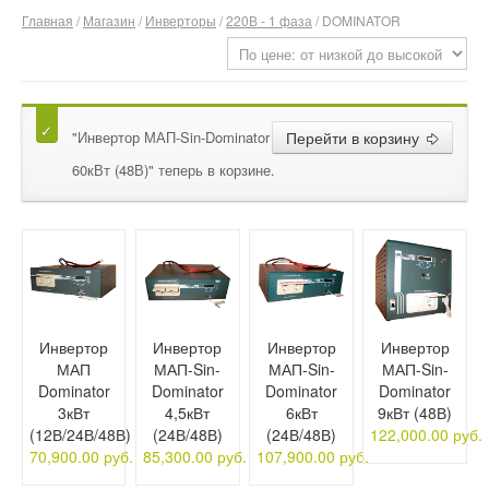
Главная
/
Магазин
/
Инверторы
/
220В - 1 фаза
/ DOMINATOR
О компании
Отзывы
Контакты
"Инвертор МАП-Sin-Dominator
Перейти в корзину
60кВт (48В)" теперь в корзине.
Инвертор
Инвертор
Инвертор
Инвертор
МАП
МАП-Sin-
МАП-Sin-
МАП-Sin-
Dominator
Dominator
Dominator
Dominator
3кВт
4,5кВт
6кВт
9кВт (48В)
(12В/24В/48В)
(24В/48В)
(24В/48В)
122,000.00 руб.
70,900.00 руб.
85,300.00 руб.
107,900.00 руб.