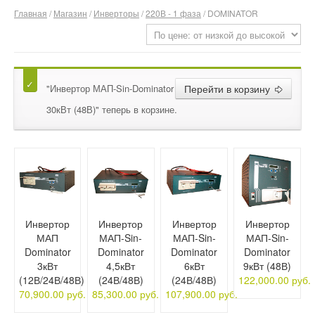
Главная
/
Магазин
/
Инверторы
/
220В - 1 фаза
/ DOMINATOR
О компании
Отзывы
Контакты
"Инвертор МАП-Sin-Dominator
Перейти в корзину
30кВт (48В)" теперь в корзине.
Инвертор
Инвертор
Инвертор
Инвертор
МАП
МАП-Sin-
МАП-Sin-
МАП-Sin-
Dominator
Dominator
Dominator
Dominator
3кВт
4,5кВт
6кВт
9кВт (48В)
(12В/24В/48В)
(24В/48В)
(24В/48В)
122,000.00 руб.
70,900.00 руб.
85,300.00 руб.
107,900.00 руб.