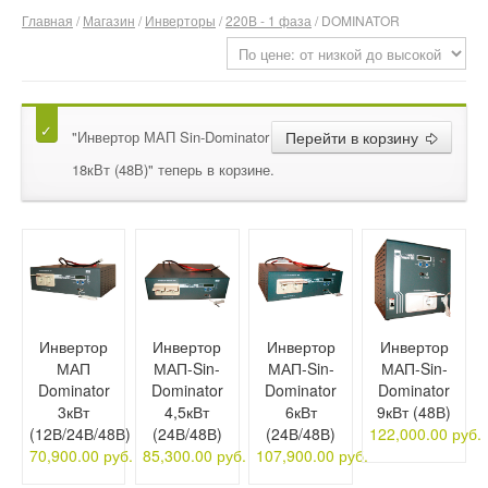
Главная
/
Магазин
/
Инверторы
/
220В - 1 фаза
/ DOMINATOR
О компании
Отзывы
Контакты
"Инвертор МАП Sin-Dominator
Перейти в корзину
18кВт (48В)" теперь в корзине.
Инвертор
Инвертор
Инвертор
Инвертор
МАП
МАП-Sin-
МАП-Sin-
МАП-Sin-
Dominator
Dominator
Dominator
Dominator
3кВт
4,5кВт
6кВт
9кВт (48В)
(12В/24В/48В)
(24В/48В)
(24В/48В)
122,000.00 руб.
70,900.00 руб.
85,300.00 руб.
107,900.00 руб.