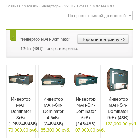
Главная
/
Магазин
/
Инверторы
/
220В - 1 фаза
/ DOMINATOR
О компании
Отзывы
Контакты
"Инвертор МАП-Dominator
Перейти в корзину
12кВт (48В)" теперь в корзине.
Инвертор
Инвертор
Инвертор
Инвертор
МАП
МАП-Sin-
МАП-Sin-
МАП-Sin-
Dominator
Dominator
Dominator
Dominator
3кВт
4,5кВт
6кВт
9кВт (48В)
(12В/24В/48В)
(24В/48В)
(24В/48В)
122,000.00 руб.
70,900.00 руб.
85,300.00 руб.
107,900.00 руб.