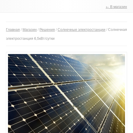
← В магазин
О компании
Отзывы
Главная
/
Магазин
/
Решения
/
Солнечные электростанции
/ Солнечная
Контакты
электростанция 6,5кВт/сутки