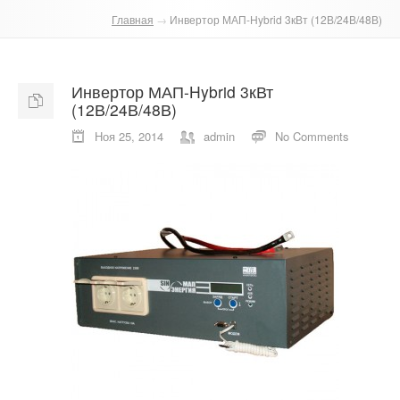
Главная
→
Инвертор МАП-Hybrid 3кВт (12В/24В/48В)
О компании
Отзывы
Инвертор МАП-Hybrid 3кВт
(12В/24В/48В)
Контакты
Ноя 25, 2014
admin
No Comments