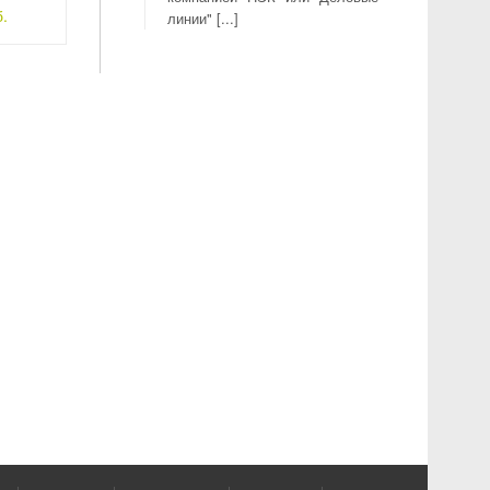
.
линии" [...]