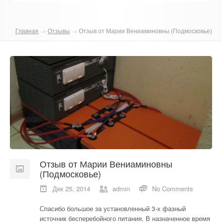
О компании
Главная
→
Отзывы
→
Отзыв от Марии Вениаминовны (Подмосковье)
Отзывы
Контакты
Отзыв от Марии Вениаминовны
(Подмосковье)
Дек 25, 2014
admin
No Comments
Спасибо большое за установленный 3-х фазный
источник бесперебойного питания. В назначенное время