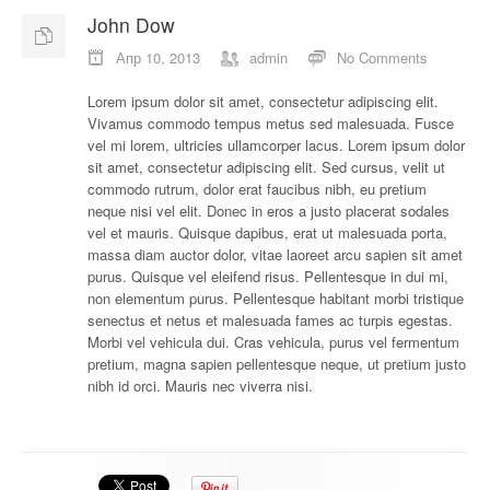
John Dow
О компании
Апр 10, 2013
admin
No Comments
Отзывы
Lorem ipsum dolor sit amet, consectetur adipiscing elit.
Vivamus commodo tempus metus sed malesuada. Fusce
Контакты
vel mi lorem, ultricies ullamcorper lacus. Lorem ipsum dolor
sit amet, consectetur adipiscing elit. Sed cursus, velit ut
commodo rutrum, dolor erat faucibus nibh, eu pretium
neque nisi vel elit. Donec in eros a justo placerat sodales
vel et mauris. Quisque dapibus, erat ut malesuada porta,
massa diam auctor dolor, vitae laoreet arcu sapien sit amet
purus. Quisque vel eleifend risus. Pellentesque in dui mi,
non elementum purus. Pellentesque habitant morbi tristique
senectus et netus et malesuada fames ac turpis egestas.
Morbi vel vehicula dui. Cras vehicula, purus vel fermentum
pretium, magna sapien pellentesque neque, ut pretium justo
nibh id orci. Mauris nec viverra nisi.