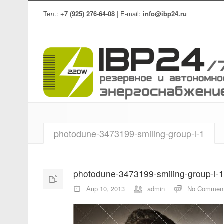
Тел.:
+7 (925) 276-64-08
| E-mail:
info@ibp24.ru
photodune-3473199-smiling-group-l-1
photodune-3473199-smiling-group-l-1
Апр 10, 2013
admin
No Commen