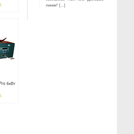
.
линии" [...]
ro 6кВт
.