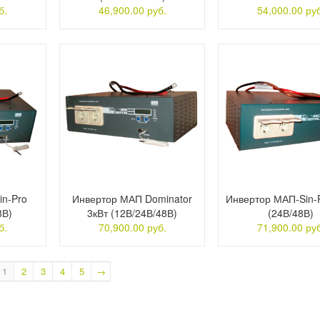
б.
46,900.00 руб.
54,000.00 руб
in-Pro
Инвертор МАП Dominator
Инвертор МАП-Sin-P
8В)
3кВт (12В/24В/48В)
(24В/48В)
б.
70,900.00 руб.
71,900.00 руб
1
2
3
4
5
→